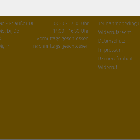
Öffnungszeiten
Gesetzliche An
Mo - Fr außer Di
08:30 - 12:30 Uhr
Teilnahmebeding
Mo, Di, Do
14:00 - 16:30 Uhr
Widerrufsrecht
Di
vormittags geschlossen
Datenschutz
i, Fr
nachmittags geschlossen
Impressum
Barrierefreiheit
Widerruf