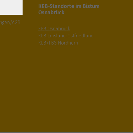
gaben
KEB-Standorte im Bistum
Osnabrück
ungen/AGB
KEB Osnabrück
KEB Emsland-Ostfriedland
KEB/FBS Nordhorn