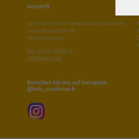
Anschrift
Katholische Erwachsenenbildung Osnabrück
Große Rosenstraße 18
49074 Osnabrück
M
Tel +49 541 35 868 71
info@keb-os.de
Besuchen Sie uns auf Instagram
@keb_osnabrueck