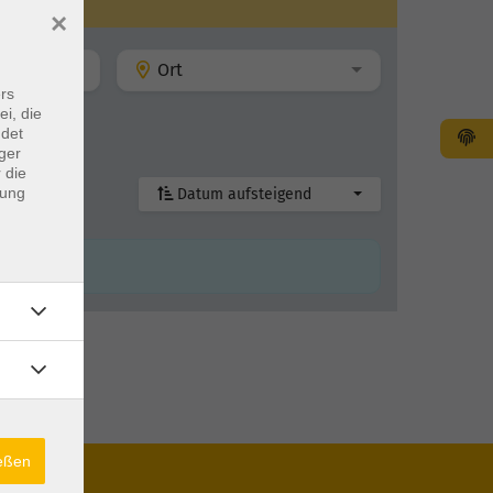
×
Ort
rs
ei, die
ndet
ger
 die
dung
Datum aufsteigend
ießen