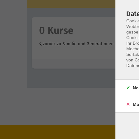
Dat
Cookie
Webbr
0 Kurse
gespei
Cookie
Ihr Br
zurück zu Familie und Generationen
Mechan
Surfak
von Co
Daten
No
Ma