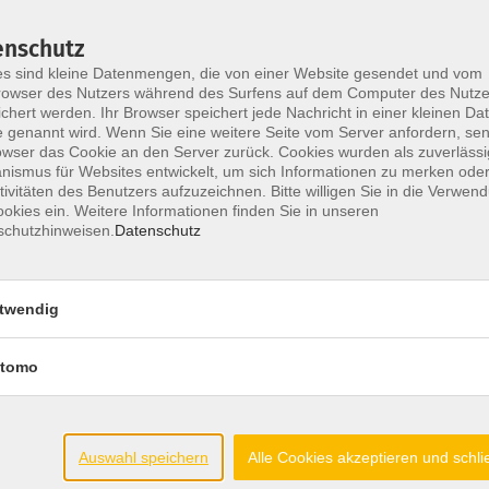
enschutz
Wochentage
Tageszeit
s sind kleine Datenmengen, die von einer Website gesendet und vom
owser des Nutzers während des Surfens auf dem Computer des Nutze
chert werden. Ihr Browser speichert jede Nachricht in einer kleinen Dat
Dozent
 genannt wird. Wenn Sie eine weitere Seite vom Server anfordern, se
owser das Cookie an den Server zurück. Cookies wurden als zuverlässi
ismus für Websites entwickelt, um sich Informationen zu merken oder
tivitäten des Benutzers aufzuzeichnen. Bitte willigen Sie in die Verwen
nur buchbare
nur beginnende
okies ein. Weitere Informationen finden Sie in unseren
schutzhinweisen.
Datenschutz
Keine passenden Kurse gefunden.
twendig
tomo
Auswahl speichern
Alle Cookies akzeptieren und schl