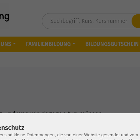
 UNS
FAMILIENBILDUNG
BILDUNGSGUTSCHEIN
tet und was wir dagegen tun müssen
enschutz
s sind kleine Datenmengen, die von einer Website gesendet und vom