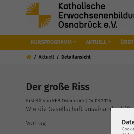
KURSPROGRAMM
AKTUELL
ÜBER
Skip to main content
You are here:
Aktuell
Detailansicht
Der große Riss
Erstellt von KEB Osnabrück |
14.03.2024
Wie die Gesellschaft auseinanderdrif
Dat
Vortrag
Cookie