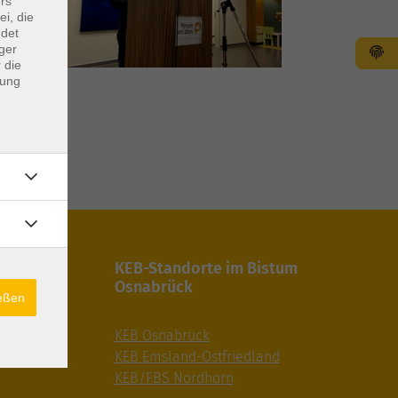
rs
ei, die
ndet
ger
 die
dung
gaben
KEB-Standorte im Bistum
Osnabrück
ießen
ungen/AGB
KEB Osnabrück
KEB Emsland-Ostfriedland
KEB/FBS Nordhorn