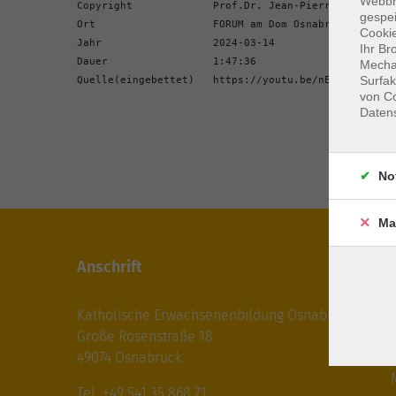
Webbr
Copyright             Prof.Dr. Jean-Pierre Wils

gespei
Ort                   FORUM am Dom Osnabrück

Cookie
Jahr                  2024-03-14 

Ihr Br
Dauer                 1:47:36

Mechan
Surfak
Quelle(eingebettet)   
https://youtu.be/nESLSjTXErw
von Co
Daten
No
Ma
Anschrift
Katholische Erwachsenenbildung Osnabrück
Große Rosenstraße 18
49074 Osnabrück
M
Tel +49 541 35 868 71