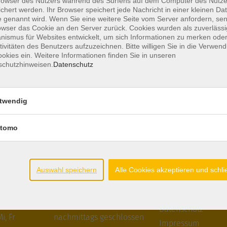
owser des Nutzers während des Surfens auf dem Computer des Nutze
chert werden. Ihr Browser speichert jede Nachricht in einer kleinen Dat
 genannt wird. Wenn Sie eine weitere Seite vom Server anfordern, se
owser das Cookie an den Server zurück. Cookies wurden als zuverlässi
ismus für Websites entwickelt, um sich Informationen zu merken oder
tivitäten des Benutzers aufzuzeichnen. Bitte willigen Sie in die Verwen
okies ein. Weitere Informationen finden Sie in unseren
schutzhinweisen.
Datenschutz
twendig
tomo
Öffnungszeiten
Gesetzliche An
Auswahl speichern
Alle Cookies akzeptieren und schl
Mo - Fr außer Di
08:30 - 12:30 Uhr
Teilnahmebeding
Mo, Di, Do
14:00 - 16:30 Uhr
Widerrufsrecht
Di
vormittags geschlossen
Datenschutz
i, Fr
nachmittags geschlossen
Impressum