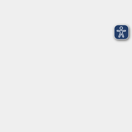
Öffnungszeiten
Mo - Fr außer Di
08:30 - 12:30 Uhr
Mo, Di, Do
14:00 - 16:30 Uhr
Di
vormittags geschlossen
Mi, Fr
nachmittags geschlossen