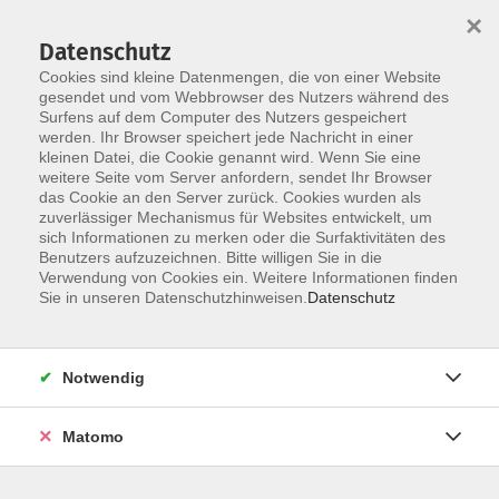
×
Datenschutz
Cookies sind kleine Datenmengen, die von einer Website
gesendet und vom Webbrowser des Nutzers während des
Surfens auf dem Computer des Nutzers gespeichert
werden. Ihr Browser speichert jede Nachricht in einer
Skip to main content
You are here:
kleinen Datei, die Cookie genannt wird. Wenn Sie eine
Datenschutz
weitere Seite vom Server anfordern, sendet Ihr Browser
das Cookie an den Server zurück. Cookies wurden als
zuverlässiger Mechanismus für Websites entwickelt, um
Datenschutzhinweise
sich Informationen zu merken oder die Surfaktivitäten des
Benutzers aufzuzeichnen. Bitte willigen Sie in die
– Überblick (one-Pager) -
Verwendung von Cookies ein. Weitere Informationen finden
Sie in unseren Datenschutzhinweisen.
Datenschutz
Wir freuen uns über Ihren Besuch auf unserer Webseite.
Die nachfolgenden Hinweise geben einen Überblick,
welche Daten wir erheben und wie wir sie verarbeiten.
Notwendig
Als kirchliche Einrichtung unterliegen wir dem
kirchlichen Datenschutzgesetz (KDG).
Matomo
Die vollständigen Informationen finden Sie in unserer