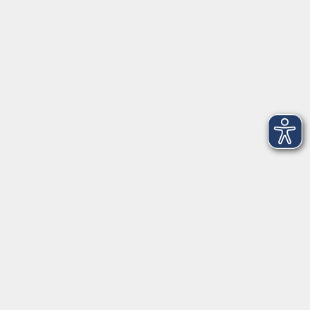
Öffnungszeiten
Mo - Fr außer Di
08:30 - 12:30 Uhr
Mo, Di, Do
14:00 - 16:30 Uhr
Di
vormittags geschlossen
Mi, Fr
nachmittags geschlossen
Gesetzliche Angaben
Teilnahmebedingungen/AGB
Widerrufsrecht
Datenschutz
Impressum