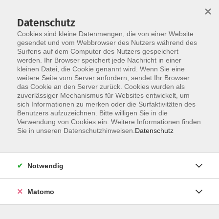
×
Datenschutz
Cookies sind kleine Datenmengen, die von einer Website
gesendet und vom Webbrowser des Nutzers während des
Surfens auf dem Computer des Nutzers gespeichert
werden. Ihr Browser speichert jede Nachricht in einer
Skip to main content
You are here:
kleinen Datei, die Cookie genannt wird. Wenn Sie eine
Über uns
Bildungswerk der Geschäftsstelle
weitere Seite vom Server anfordern, sendet Ihr Browser
das Cookie an den Server zurück. Cookies wurden als
zuverlässiger Mechanismus für Websites entwickelt, um
Katholische Erwachsenenbildung
sich Informationen zu merken oder die Surfaktivitäten des
Benutzers aufzuzeichnen. Bitte willigen Sie in die
Osnabrück e.V. (KEB)
Verwendung von Cookies ein. Weitere Informationen finden
Sie in unseren Datenschutzhinweisen.
Datenschutz
Die Katholische Erwachsenenbildung Osnabrück e.V. ist
als übernehmender Rechtsträger nach Maßgabe des
Notwendig
Verschmelzungsvertrages vom 18.09.2024 sowie der
Zustimmungsbeschlüsse ihrer Mitgliederversammlung
vom 18.09.2024 mit der Katholische Erwachsenenbildung
Matomo
im Landkreis Osnabrück e. V. mit Sitz in Osnabrück
(Amtsgericht Osnabrück, VR 2035) und mit der