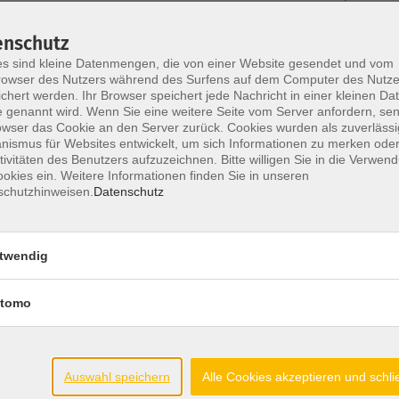
enschutz
Di. 05.
s sind kleine Datenmengen, die von einer Website gesendet und vom
leben - Regenbogen
Osnab
owser des Nutzers während des Surfens auf dem Computer des Nutze
chert werden. Ihr Browser speichert jede Nachricht in einer kleinen Dat
 genannt wird. Wenn Sie eine weitere Seite vom Server anfordern, se
owser das Cookie an den Server zurück. Cookies wurden als zuverlässi
Mi. 13.
ismus für Websites entwickelt, um sich Informationen zu merken oder
tivitäten des Benutzers aufzuzeichnen. Bitte willigen Sie in die Verwen
Osnab
okies ein. Weitere Informationen finden Sie in unseren
schutzhinweisen.
Datenschutz
twendig
tomo
Auswahl speichern
Alle Cookies akzeptieren und schl