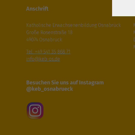
Anschrift
Katholische Erwachsenenbildung Osnabrück
Große Rosenstraße 18
49074 Osnabrück
M
Tel +49 541 35 868 71
info@keb-os.de
Besuchen Sie uns auf Instagram
@keb_osnabrueck