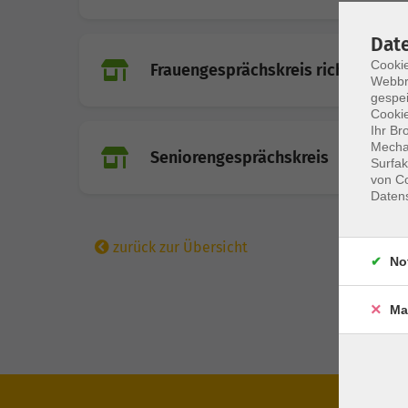
Dat
Cookie
Frauengesprächskreis richtig gut 
Webbr
gespei
Cookie
Ihr Br
Mechan
Seniorengesprächskreis
Surfak
von Co
Daten
zurück zur Übersicht
No
Ma