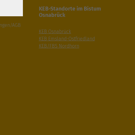
gaben
KEB-Standorte im Bistum
Osnabrück
ungen/AGB
KEB Osnabrück
KEB Emsland-Ostfriedland
KEB/FBS Nordhorn