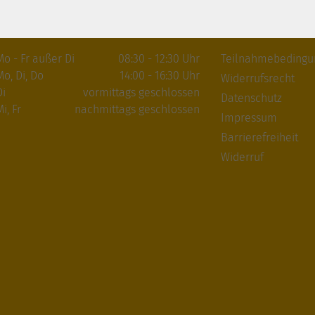
Öffnungszeiten
Gesetzliche An
Mo - Fr außer Di
08:30 - 12:30 Uhr
Teilnahmebeding
Mo, Di, Do
14:00 - 16:30 Uhr
Widerrufsrecht
Di
vormittags geschlossen
Datenschutz
i, Fr
nachmittags geschlossen
Impressum
Barrierefreiheit
Widerruf