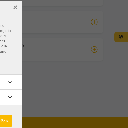
×
01.2027 19:30
rück
rs
ei, die
ndet
ger
01.2027 15:00
 die
dung
rück
ießen