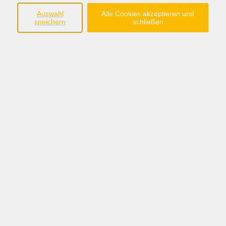
Auswahl
Alle Cookies akzeptieren und
speichern
schließen
zurück zur Übersicht
Anschrift
Katholische Erwachsenenbildung Osnabrück
Große Rosenstraße 18
49074 Osnabrück
Tel +49 541 35 868 71
info@keb-os.de