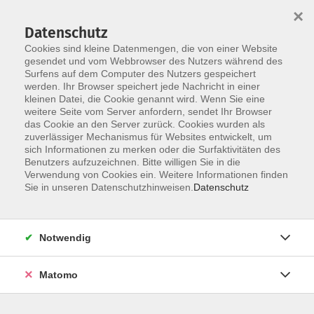
×
Datenschutz
Cookies sind kleine Datenmengen, die von einer Website
gesendet und vom Webbrowser des Nutzers während des
Surfens auf dem Computer des Nutzers gespeichert
werden. Ihr Browser speichert jede Nachricht in einer
Skip to main content
kleinen Datei, die Cookie genannt wird. Wenn Sie eine
weitere Seite vom Server anfordern, sendet Ihr Browser
das Cookie an den Server zurück. Cookies wurden als
zuverlässiger Mechanismus für Websites entwickelt, um
Schienke, Dr. Christian
sich Informationen zu merken oder die Surfaktivitäten des
Benutzers aufzuzeichnen. Bitte willigen Sie in die
Verwendung von Cookies ein. Weitere Informationen finden
Sie in unseren Datenschutzhinweisen.
Datenschutz
Literatur an Ort und Stelle - Voltaire in
Notwendig
Sanssouci
Mo. 10.08.2026 17:00
Matomo
Berlin