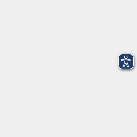
Gesetzliche Angaben
Teilnahmebedingungen/AGB
Widerrufsrecht
Datenschutz
Impressum
Barrierefreiheit
Widerruf
KEB-Standorte im Bistum Osnabrück
KEB Osnabrück
KEB Emsland-Ostfriedland