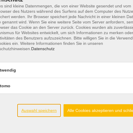
Fr. 07.
v.-luth. Jakobusgemeinde
s sind kleine Datenmengen, die von einer Website gesendet und vom
 Internet und Co
Osnab
owser des Nutzers während des Surfens auf dem Computer des Nutze
chert werden. Ihr Browser speichert jede Nachricht in einer kleinen Dat
 genannt wird. Wenn Sie eine weitere Seite vom Server anfordern, se
owser das Cookie an den Server zurück. Cookies wurden als zuverlässi
Mo. 10.
m St. Ansgar
ismus für Websites entwickelt, um sich Informationen zu merken oder
tivitäten des Benutzers aufzuzeichnen. Bitte willigen Sie in die Verwen
 Internet und Co
Osnab
okies ein. Weitere Informationen finden Sie in unseren
schutzhinweisen.
Datenschutz
twendig
tomo
Auswahl speichern
Alle Cookies akzeptieren und schl
Öffnungszeiten
Gesetzliche An