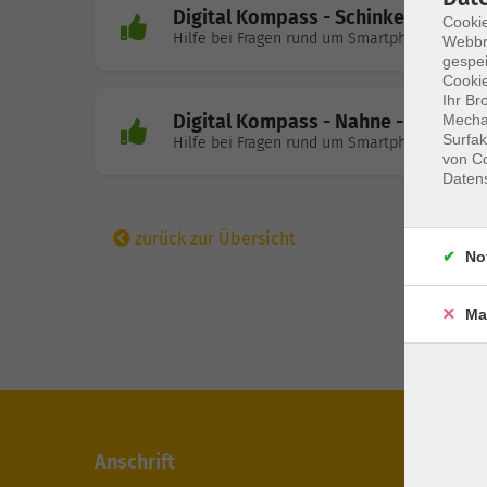
Digital Kompass - Schinkel Ost - E
Cookie
Hilfe bei Fragen rund um Smartphone, Tablet,
Webbr
gespei
Cookie
Ihr Br
Digital Kompass - Nahne - Pfarrhei
Mechan
Surfak
Hilfe bei Fragen rund um Smartphone, Tablet,
von Co
Daten
zurück zur Übersicht
No
Ma
Anschrift