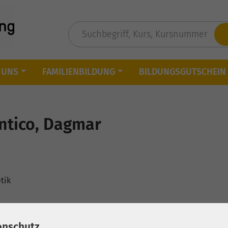
 UNS
FAMILIENBILDUNG
BILDUNGSGUTSCHEIN
ntico, Dagmar
tik
enschutz