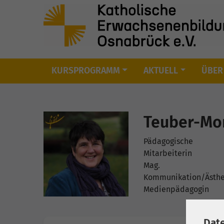
KURSPROGRAMM
AKTUELL
ÜBER
Skip to main content
Teuber-Mo
Pädagogische
Mitarbeiterin
Mag.
Kommunikation/Ästhe
Medienpädagogin
Dat