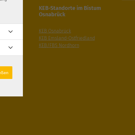
gaben
KEB-Standorte im Bistum
Osnabrück
ungen/AGB
KEB Osnabrück
KEB Emsland-Ostfriedland
KEB/FBS Nordhorn
ießen