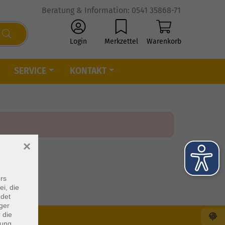
Beratung & Information: 0541 35868-71
Login
Merkzettel
Warenkorb
SERVICE
KONTAKT
×
rs
ei, die
ndet
ger
 die
dung