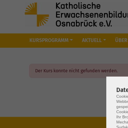
KURSPROGRAMM
AKTUELL
ÜBER
Skip to main content
Der Kurs konnte nicht gefunden werden.
Dat
Cookie
Webbr
gespei
Cookie
Ihr Br
Mechan
Surfak