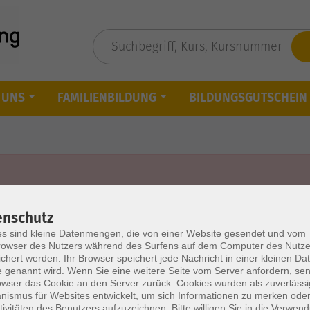
 UNS
FAMILIENBILDUNG
BILDUNGSGUTSCHEIN
enschutz
s sind kleine Datenmengen, die von einer Website gesendet und vom
owser des Nutzers während des Surfens auf dem Computer des Nutze
chert werden. Ihr Browser speichert jede Nachricht in einer kleinen Dat
 genannt wird. Wenn Sie eine weitere Seite vom Server anfordern, se
owser das Cookie an den Server zurück. Cookies wurden als zuverlässi
ismus für Websites entwickelt, um sich Informationen zu merken oder
tivitäten des Benutzers aufzuzeichnen. Bitte willigen Sie in die Verwen