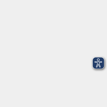
Öffnungszeiten
Mo - Fr außer Di
08:30 - 12:30 Uhr
Mo, Di, Do
14:00 - 16:30 Uhr
Di
vormittags geschlossen
Mi, Fr
nachmittags geschlossen
Gesetzliche Angaben
Teilnahmebedingungen/AGB
Widerrufsrecht
Datenschutz