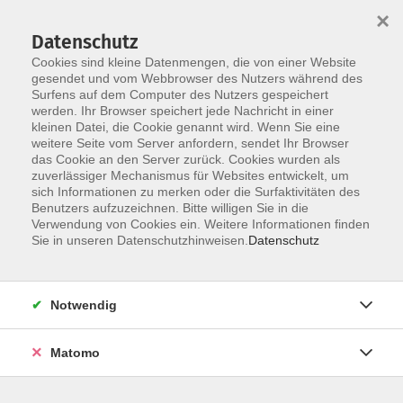
×
Datenschutz
Cookies sind kleine Datenmengen, die von einer Website
gesendet und vom Webbrowser des Nutzers während des
Surfens auf dem Computer des Nutzers gespeichert
werden. Ihr Browser speichert jede Nachricht in einer
Skip to main content
kleinen Datei, die Cookie genannt wird. Wenn Sie eine
weitere Seite vom Server anfordern, sendet Ihr Browser
das Cookie an den Server zurück. Cookies wurden als
zuverlässiger Mechanismus für Websites entwickelt, um
sich Informationen zu merken oder die Surfaktivitäten des
Benutzers aufzuzeichnen. Bitte willigen Sie in die
Verwendung von Cookies ein. Weitere Informationen finden
Sie in unseren Datenschutzhinweisen.
Datenschutz
Sie sind hier:
Kultur und Kreativität
Schreibwerkstatt
Notwendig
Mixed Media und Journaling
Matomo
Kreativzeit für dich