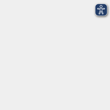
Gesetzliche Angaben
Teilnahmebedingungen/AGB
Widerrufsrecht
Datenschutz
Impressum
Barrierefreiheit
Widerruf
KEB-Standorte im Bistum Osnabrück
KEB Osnabrück
KEB Emsland-Ostfriedland
KEB/FBS Nordhorn