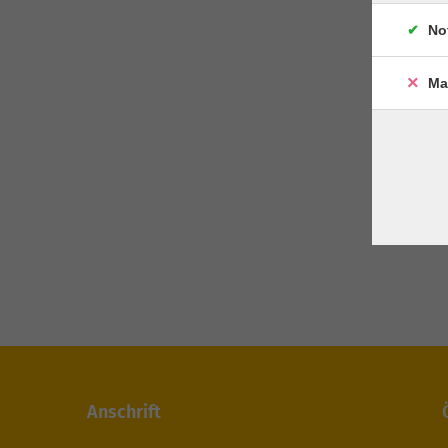
No
Ma
Anschrift