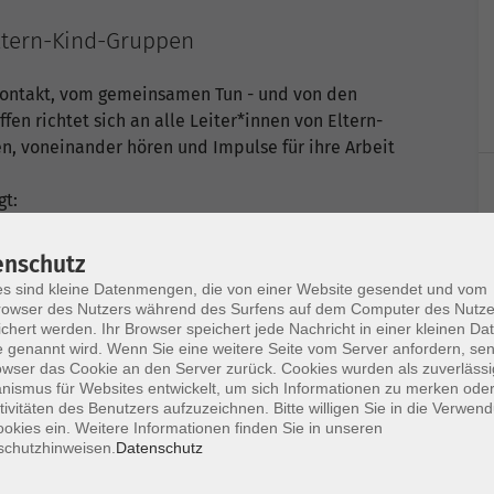
ltern-Kind-Gruppen
Kontakt, vom gemeinsamen Tun - und von den
ffen richtet sich an alle Leiter*innen von Eltern-
n, voneinander hören und Impulse für ihre Arbeit
gt:
zung brauchen?
enschutz
bestehen für die kommende Zeit?
s sind kleine Datenmengen, die von einer Website gesendet und vom
ücke aus der Praxis, tauschen Erfahrungen aus und
owser des Nutzers während des Surfens auf dem Computer des Nutze
chert werden. Ihr Browser speichert jede Nachricht in einer kleinen Dat
ritte - digital und persönlich.
 genannt wird. Wenn Sie eine weitere Seite vom Server anfordern, se
owser das Cookie an den Server zurück. Cookies wurden als zuverlässi
und Weiterdenken!
ismus für Websites entwickelt, um sich Informationen zu merken oder
tivitäten des Benutzers aufzuzeichnen. Bitte willigen Sie in die Verwen
okies ein. Weitere Informationen finden Sie in unseren
schutzhinweisen.
Datenschutz