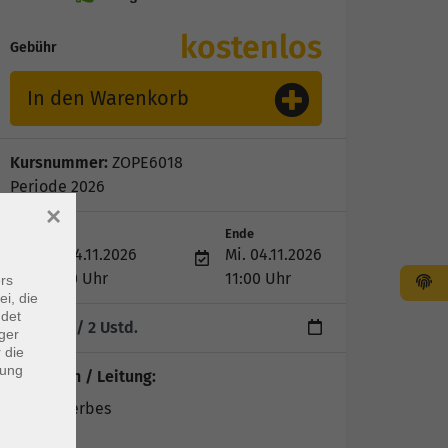
kostenlos
Gebühr
In den Warenkorb
Kursnummer:
ZOPE6018
Periode 2026
×
Start
Ende
Mi. 04.11.2026
Mi. 04.11.2026
09:30 Uhr
11:00 Uhr
rs
ei, die
ndet
1 Termin
/ 2
Ustd.
ger
 die
dung
Dozent*in / Leitung:
Esther Gerbes