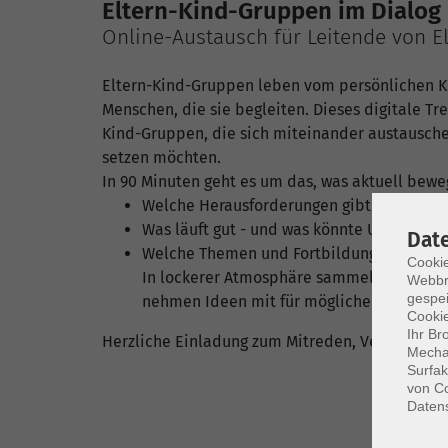
Eltern-Kind-Gruppen im Dialog
Online-Austausch für Leitende von E
Eltern-Kind-Gruppen leben vom persönlichen 
Menschen, die sie begleiten. Dieses digitale Tre
Kind-Gruppen, die sich miteinander austausche
setzen möchten.
In 90 Minuten geht es um das, was aktuell bewe
Welche Herausforderungen gibt es?
Was läuft gut - und was könnte Unterstüt
Dat
Welche Themen und Fortbildungswünsche 
Cookie
In lockerer Atmosphäre sammeln wir Eindr
Webbr
gespei
nehmen Ideen mit für mögliche nächste Sch
Cookie
Ihr Br
Herzliche Einladung zum Mitreden, Vernetzen 
Mechan
Surfak
von Co
Daten