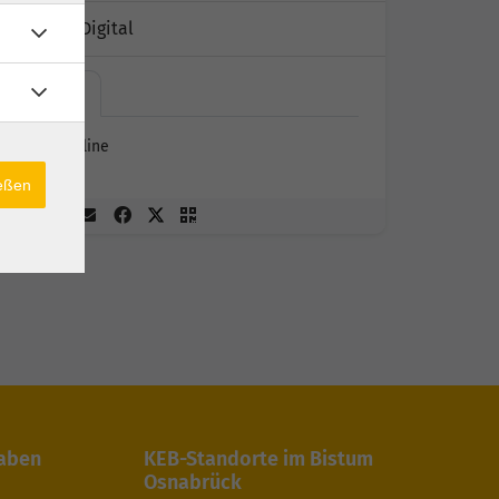
Kursort:
Digital
zoom -…
zoom - online
ießen
gaben
KEB-Standorte im Bistum
Osnabrück