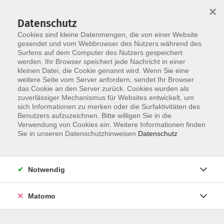
×
Datenschutz
Cookies sind kleine Datenmengen, die von einer Website
gesendet und vom Webbrowser des Nutzers während des
Surfens auf dem Computer des Nutzers gespeichert
werden. Ihr Browser speichert jede Nachricht in einer
Skip to main content
kleinen Datei, die Cookie genannt wird. Wenn Sie eine
weitere Seite vom Server anfordern, sendet Ihr Browser
Der Kurs konnte nicht gefunden werden.
das Cookie an den Server zurück. Cookies wurden als
zuverlässiger Mechanismus für Websites entwickelt, um
sich Informationen zu merken oder die Surfaktivitäten des
Benutzers aufzuzeichnen. Bitte willigen Sie in die
Verwendung von Cookies ein. Weitere Informationen finden
Sie in unseren Datenschutzhinweisen.
Datenschutz
Notwendig
Anschrift
Matomo
Katholische Erwachsenenbildung Osnabrück
Große Rosenstraße 18