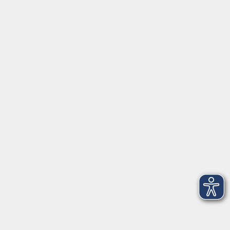
Mo, Di, Do
14:00 - 16:30 Uhr
Di
vormittags geschlossen
Mi, Fr
nachmittags geschlossen
Gesetzliche Angaben
Teilnahmebedingungen/AGB
Widerrufsrecht
Datenschutz
Impressum
Barrierefreiheit
Widerruf