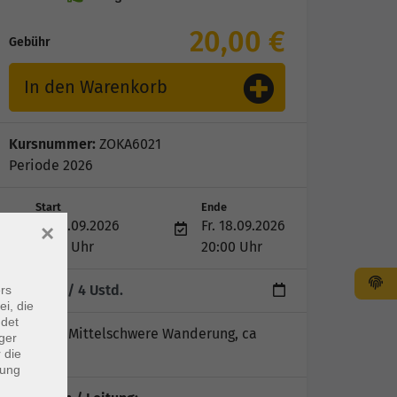
20,00 €
Gebühr
In den Warenkorb
Kursnummer:
ZOKA6021
Periode 2026
Start
Ende
Fr. 18.09.2026
Fr. 18.09.2026
×
17:00 Uhr
20:00 Uhr
1 Termin
/ 4
Ustd.
rs
ei, die
ndet
Hinweis:
Mittelschwere Wanderung, ca
ger
 die
7km
dung