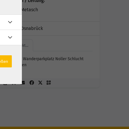
Dozent*in / Leitung:
Melanie Metasch
Kursort:
Osnabrück
Treffpunkt…
Treffpunkt Wanderparkplatz Noller Schlucht
ießen
49201 Dissen