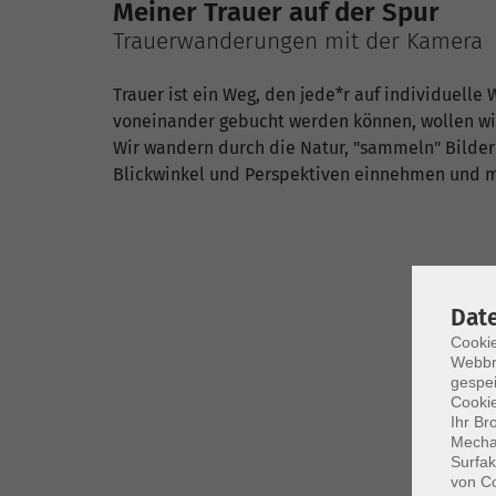
Meiner Trauer auf der Spur
Trauerwanderungen mit der Kamera
Trauer ist ein Weg, den jede*r auf individuelle
voneinander gebucht werden können, wollen wi
Wir wandern durch die Natur, "sammeln" Bilde
Blickwinkel und Perspektiven einnehmen und 
Dat
Cookie
Webbr
gespei
Cookie
Ihr Br
Mechan
Surfak
von Co