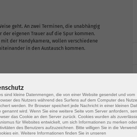
 Weise geht. An zwei Terminen, die unabhängig
r der eigenen Trauer auf die Spur kommen.
r mit der Handykamera, wollen verschiedene
miteinander in den Austausch kommen.
enschutz
s sind kleine Datenmengen, die von einer Website gesendet und vom
owser des Nutzers während des Surfens auf dem Computer des Nutze
chert werden. Ihr Browser speichert jede Nachricht in einer kleinen Dat
 genannt wird. Wenn Sie eine weitere Seite vom Server anfordern, se
owser das Cookie an den Server zurück. Cookies wurden als zuverlässi
ismus für Websites entwickelt, um sich Informationen zu merken oder
tivitäten des Benutzers aufzuzeichnen. Bitte willigen Sie in die Verwen
okies ein. Weitere Informationen finden Sie in unseren