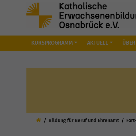
KURSPROGRAMM
AKTUELL
ÜBER
Skip to main content
Sie sind hier:
Bildung für Beruf und Ehrenamt
Fort