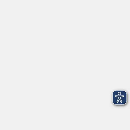
Mo - Fr außer Di
08:30 - 12:30 Uhr
Mo, Di, Do
14:00 - 16:30 Uhr
Di
vormittags geschlossen
Mi, Fr
nachmittags geschlossen
Gesetzliche Angaben
Teilnahmebedingungen/AGB
Widerrufsrecht
Datenschutz
Impressum
Barrierefreiheit
Widerruf