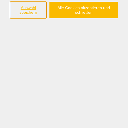
Auswahl
Alle Cookies akzeptieren und
Ergebnisse filtern
speichern
schließen
Queeres Leben - Emotionen, Offenheit und
gesellschaftliche Herausforderungen
Di. 22.09.2026 18:00
Osnabrück
Anschrift