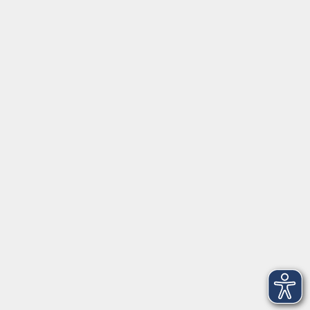
info@keb-os.de
Besuchen Sie uns auf Instagram @keb_osnabrueck
Öffnungszeiten
Mo - Fr außer Di
08:30 - 12:30 Uhr
Mo, Di, Do
14:00 - 16:30 Uhr
Di
vormittags geschlossen
Mi, Fr
nachmittags geschlossen