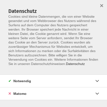
×
Datenschutz
Cookies sind kleine Datenmengen, die von einer Website
gesendet und vom Webbrowser des Nutzers während des
Surfens auf dem Computer des Nutzers gespeichert
werden. Ihr Browser speichert jede Nachricht in einer
Skip to main content
kleinen Datei, die Cookie genannt wird. Wenn Sie eine
weitere Seite vom Server anfordern, sendet Ihr Browser
das Cookie an den Server zurück. Cookies wurden als
zuverlässiger Mechanismus für Websites entwickelt, um
sich Informationen zu merken oder die Surfaktivitäten des
Benutzers aufzuzeichnen. Bitte willigen Sie in die
Verwendung von Cookies ein. Weitere Informationen finden
Sie in unseren Datenschutzhinweisen.
Datenschutz
Sie sind hier:
Gesundheit, Bewegung, Ernährung
Notwendig
Hatha Yoga
Matomo
Im Hatha-Yoga geht es um grundlegend einfache