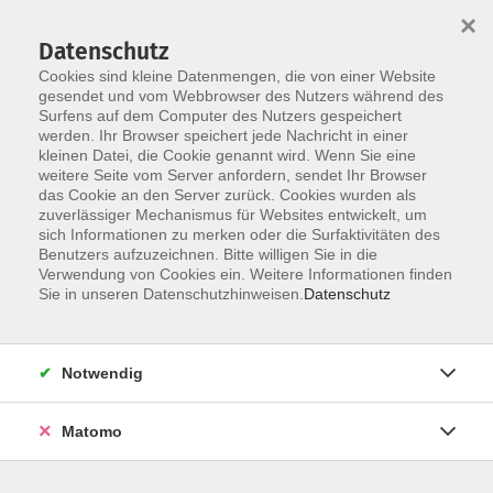
×
Datenschutz
Cookies sind kleine Datenmengen, die von einer Website
gesendet und vom Webbrowser des Nutzers während des
Surfens auf dem Computer des Nutzers gespeichert
werden. Ihr Browser speichert jede Nachricht in einer
Skip to main content
kleinen Datei, die Cookie genannt wird. Wenn Sie eine
weitere Seite vom Server anfordern, sendet Ihr Browser
das Cookie an den Server zurück. Cookies wurden als
zuverlässiger Mechanismus für Websites entwickelt, um
sich Informationen zu merken oder die Surfaktivitäten des
Benutzers aufzuzeichnen. Bitte willigen Sie in die
Verwendung von Cookies ein. Weitere Informationen finden
Sie in unseren Datenschutzhinweisen.
Datenschutz
Sie sind hier:
Gesundheit, Bewegung, Ernährung
Notwendig
Hatha Yoga
Matomo
Im Hatha-Yoga geht es um grundlegend einfache