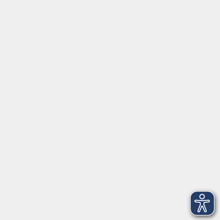
info@keb-os.de
Besuchen Sie uns auf Instagram @keb_osnabrueck
Öffnungszeiten
Mo - Fr außer Di
08:30 - 12:30 Uhr
Mo, Di, Do
14:00 - 16:30 Uhr
Di
vormittags geschlossen
Mi, Fr
nachmittags geschlossen