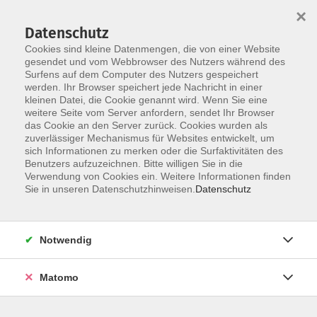
×
Datenschutz
Cookies sind kleine Datenmengen, die von einer Website
gesendet und vom Webbrowser des Nutzers während des
Surfens auf dem Computer des Nutzers gespeichert
werden. Ihr Browser speichert jede Nachricht in einer
Skip to main content
kleinen Datei, die Cookie genannt wird. Wenn Sie eine
weitere Seite vom Server anfordern, sendet Ihr Browser
das Cookie an den Server zurück. Cookies wurden als
zuverlässiger Mechanismus für Websites entwickelt, um
sich Informationen zu merken oder die Surfaktivitäten des
Benutzers aufzuzeichnen. Bitte willigen Sie in die
Verwendung von Cookies ein. Weitere Informationen finden
Sie in unseren Datenschutzhinweisen.
Datenschutz
Sie sind hier:
Gesundheit, Bewegung, Ernährung
Notwendig
Hatha Yoga
Matomo
Im Hatha-Yoga geht es um grundlegend einfache