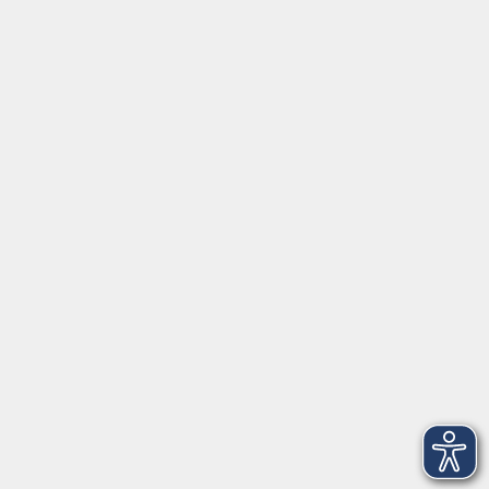
info@keb-os.de
Besuchen Sie uns auf Instagram @keb_osnabrueck
Öffnungszeiten
Mo - Fr außer Di
08:30 - 12:30 Uhr
Mo, Di, Do
14:00 - 16:30 Uhr
Di
vormittags geschlossen
Mi, Fr
nachmittags geschlossen