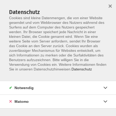
×
Datenschutz
Cookies sind kleine Datenmengen, die von einer Website
gesendet und vom Webbrowser des Nutzers während des
Surfens auf dem Computer des Nutzers gespeichert
werden. Ihr Browser speichert jede Nachricht in einer
Skip to main content
kleinen Datei, die Cookie genannt wird. Wenn Sie eine
weitere Seite vom Server anfordern, sendet Ihr Browser
das Cookie an den Server zurück. Cookies wurden als
zuverlässiger Mechanismus für Websites entwickelt, um
sich Informationen zu merken oder die Surfaktivitäten des
Benutzers aufzuzeichnen. Bitte willigen Sie in die
Verwendung von Cookies ein. Weitere Informationen finden
Sie in unseren Datenschutzhinweisen.
Datenschutz
Sie sind hier:
Gesundheit, Bewegung, Ernährung
Notwendig
Hatha Yoga
Matomo
Im Hatha-Yoga geht es um grundlegend einfache