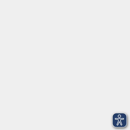
info@keb-os.de
Besuchen Sie uns auf Instagram @keb_osnabrueck
Öffnungszeiten
Mo - Fr außer Di
08:30 - 12:30 Uhr
Mo, Di, Do
14:00 - 16:30 Uhr
Di
vormittags geschlossen
Mi, Fr
nachmittags geschlossen