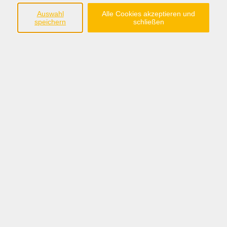
Auswahl
Alle Cookies akzeptieren und
Ergebnisse filtern
speichern
schließen
Atmosphärische Fotografien am Stift Börstel
Fr. 18.09.2026 17:00
Osnabrück
Anschrift
Katholische Erwachsenenbildung Osnabrück