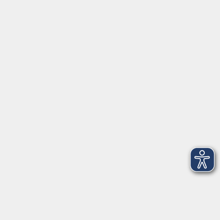
Mo - Fr außer Di
08:30 - 12:30 Uhr
Mo, Di, Do
14:00 - 16:30 Uhr
Di
vormittags geschlossen
Mi, Fr
nachmittags geschlossen
Gesetzliche Angaben
Teilnahmebedingungen/AGB
Widerrufsrecht
Datenschutz
Impressum
Barrierefreiheit
Widerruf