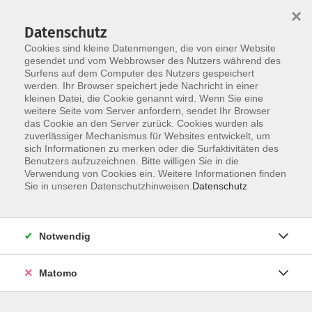
×
Datenschutz
Cookies sind kleine Datenmengen, die von einer Website
gesendet und vom Webbrowser des Nutzers während des
Surfens auf dem Computer des Nutzers gespeichert
werden. Ihr Browser speichert jede Nachricht in einer
Skip to main content
kleinen Datei, die Cookie genannt wird. Wenn Sie eine
weitere Seite vom Server anfordern, sendet Ihr Browser
Der Kurs konnte nicht gefunden werden.
das Cookie an den Server zurück. Cookies wurden als
zuverlässiger Mechanismus für Websites entwickelt, um
sich Informationen zu merken oder die Surfaktivitäten des
Benutzers aufzuzeichnen. Bitte willigen Sie in die
Verwendung von Cookies ein. Weitere Informationen finden
Sie in unseren Datenschutzhinweisen.
Datenschutz
Notwendig
Anschrift
Matomo
Katholische Erwachsenenbildung Osnabrück
Große Rosenstraße 18