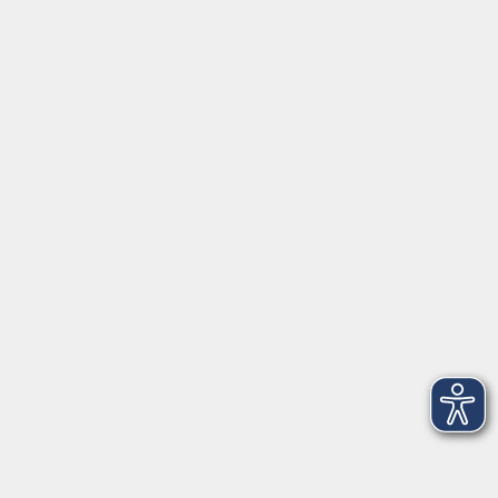
Mo, Di, Do
14:00 - 16:30 Uhr
Di
vormittags geschlossen
Mi, Fr
nachmittags geschlossen
Gesetzliche Angaben
Teilnahmebedingungen/AGB
Widerrufsrecht
Datenschutz
Impressum
Barrierefreiheit
Widerruf