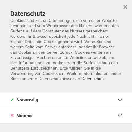
×
Datenschutz
Cookies sind kleine Datenmengen, die von einer Website
gesendet und vom Webbrowser des Nutzers während des
Surfens auf dem Computer des Nutzers gespeichert
werden. Ihr Browser speichert jede Nachricht in einer
Skip to main content
kleinen Datei, die Cookie genannt wird. Wenn Sie eine
weitere Seite vom Server anfordern, sendet Ihr Browser
Der Kurs konnte nicht gefunden werden.
das Cookie an den Server zurück. Cookies wurden als
zuverlässiger Mechanismus für Websites entwickelt, um
sich Informationen zu merken oder die Surfaktivitäten des
Benutzers aufzuzeichnen. Bitte willigen Sie in die
Verwendung von Cookies ein. Weitere Informationen finden
Sie in unseren Datenschutzhinweisen.
Datenschutz
Notwendig
Anschrift
Matomo
Katholische Erwachsenenbildung Osnabrück
Große Rosenstraße 18