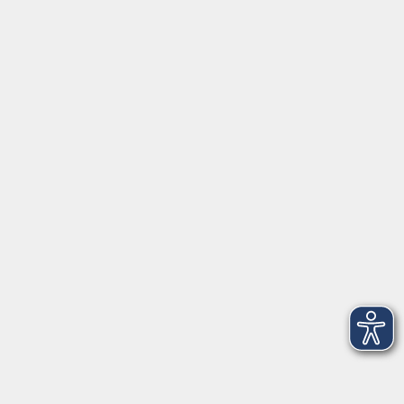
Mo, Di, Do
14:00 - 16:30 Uhr
Di
vormittags geschlossen
Mi, Fr
nachmittags geschlossen
Gesetzliche Angaben
Teilnahmebedingungen/AGB
Widerrufsrecht
Datenschutz
Impressum
Barrierefreiheit
Widerruf