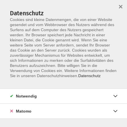
×
Datenschutz
Cookies sind kleine Datenmengen, die von einer Website
gesendet und vom Webbrowser des Nutzers während des
Surfens auf dem Computer des Nutzers gespeichert
werden. Ihr Browser speichert jede Nachricht in einer
Skip to main content
kleinen Datei, die Cookie genannt wird. Wenn Sie eine
weitere Seite vom Server anfordern, sendet Ihr Browser
Der Kurs konnte nicht gefunden werden.
das Cookie an den Server zurück. Cookies wurden als
zuverlässiger Mechanismus für Websites entwickelt, um
sich Informationen zu merken oder die Surfaktivitäten des
Benutzers aufzuzeichnen. Bitte willigen Sie in die
Verwendung von Cookies ein. Weitere Informationen finden
Sie in unseren Datenschutzhinweisen.
Datenschutz
Notwendig
Anschrift
Matomo
Katholische Erwachsenenbildung Osnabrück
Große Rosenstraße 18