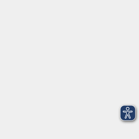
Mo, Di, Do
14:00 - 16:30 Uhr
Di
vormittags geschlossen
Mi, Fr
nachmittags geschlossen
Gesetzliche Angaben
Teilnahmebedingungen/AGB
Widerrufsrecht
Datenschutz
Impressum
Barrierefreiheit
Widerruf