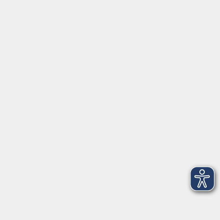
Mo, Di, Do
14:00 - 16:30 Uhr
Di
vormittags geschlossen
Mi, Fr
nachmittags geschlossen
Gesetzliche Angaben
Teilnahmebedingungen/AGB
Widerrufsrecht
Datenschutz
Impressum
Barrierefreiheit
Widerruf