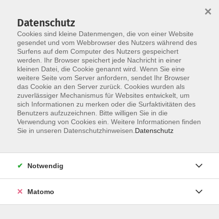
×
Datenschutz
Cookies sind kleine Datenmengen, die von einer Website
gesendet und vom Webbrowser des Nutzers während des
Surfens auf dem Computer des Nutzers gespeichert
werden. Ihr Browser speichert jede Nachricht in einer
Skip to main content
kleinen Datei, die Cookie genannt wird. Wenn Sie eine
weitere Seite vom Server anfordern, sendet Ihr Browser
Der Kurs konnte nicht gefunden werden.
das Cookie an den Server zurück. Cookies wurden als
zuverlässiger Mechanismus für Websites entwickelt, um
sich Informationen zu merken oder die Surfaktivitäten des
Benutzers aufzuzeichnen. Bitte willigen Sie in die
Verwendung von Cookies ein. Weitere Informationen finden
Sie in unseren Datenschutzhinweisen.
Datenschutz
Notwendig
Anschrift
Matomo
Katholische Erwachsenenbildung Osnabrück
Große Rosenstraße 18