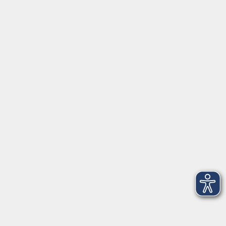
Mo, Di, Do
14:00 - 16:30 Uhr
Di
vormittags geschlossen
Mi, Fr
nachmittags geschlossen
Gesetzliche Angaben
Teilnahmebedingungen/AGB
Widerrufsrecht
Datenschutz
Impressum
Barrierefreiheit
Widerruf