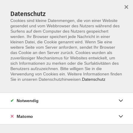
×
Datenschutz
Cookies sind kleine Datenmengen, die von einer Website
gesendet und vom Webbrowser des Nutzers während des
Surfens auf dem Computer des Nutzers gespeichert
werden. Ihr Browser speichert jede Nachricht in einer
Skip to main content
kleinen Datei, die Cookie genannt wird. Wenn Sie eine
weitere Seite vom Server anfordern, sendet Ihr Browser
Der Kurs konnte nicht gefunden werden.
das Cookie an den Server zurück. Cookies wurden als
zuverlässiger Mechanismus für Websites entwickelt, um
sich Informationen zu merken oder die Surfaktivitäten des
Benutzers aufzuzeichnen. Bitte willigen Sie in die
Verwendung von Cookies ein. Weitere Informationen finden
Sie in unseren Datenschutzhinweisen.
Datenschutz
Notwendig
Anschrift
Matomo
Katholische Erwachsenenbildung Osnabrück
Große Rosenstraße 18