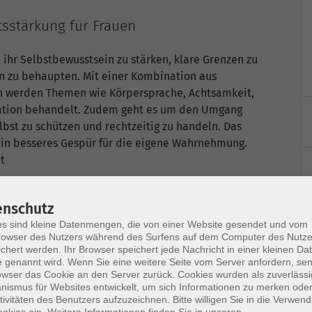
sstärkung für Frauen
ihr Selbstbewusstsein zu stärken, klare Grenzen zu
en zu behaupten. Mit einer Kombination aus
n werden Themen wie Körpersprache, Achtsamkeit,
lation behandelt. Zudem geht es um den Umgang
lbst zu schützen und rechtzeitig zu handeln. Das
 ein besseres Gespür für die eigene Wahrnehmung.
t
enschutz
s sind kleine Datenmengen, die von einer Website gesendet und vom
owser des Nutzers während des Surfens auf dem Computer des Nutze
chert werden. Ihr Browser speichert jede Nachricht in einer kleinen Dat
 genannt wird. Wenn Sie eine weitere Seite vom Server anfordern, se
owser das Cookie an den Server zurück. Cookies wurden als zuverlässi
ismus für Websites entwickelt, um sich Informationen zu merken oder
tivitäten des Benutzers aufzuzeichnen. Bitte willigen Sie in die Verwen