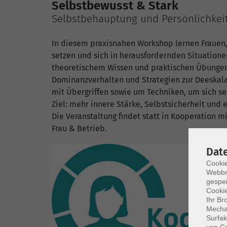
Selbstbewusst & Stark
Selbstbehauptung und Persönlichkeit
In diesem praxisnahen Workshop lernen Frauen, 
setzen und sich in herausfordernden Situation
theoretischem Wissen und praktischen Übunge
Dominanzverhalten und Strategien zur Deeska
mit Übergriffen sowie um Techniken, um sich se
Ziel: mehr innere Stärke, Selbstsicherheit und
Die Veranstaltung findet statt in Kooperation mi
Frau & Betrieb.
Dat
Cookie
Webbr
gespei
Cookie
Ihr Br
Mechan
Surfak