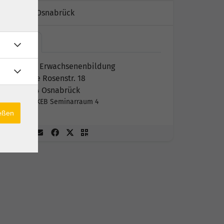
Kursort:
Osnabrück
Kath.…
Kath. Erwachsenenbildung
Große Rosenstr. 18
49074 Osnabrück
FABI/KEB Seminarraum 4
ießen