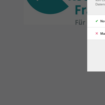
von Co
Daten
No
Ma