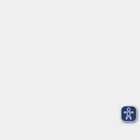
Mo, Di, Do
14:00 - 16:30 Uhr
Di
vormittags geschlossen
Mi, Fr
nachmittags geschlossen
Gesetzliche Angaben
Teilnahmebedingungen/AGB
Widerrufsrecht
Datenschutz
Impressum
Barrierefreiheit
Widerruf