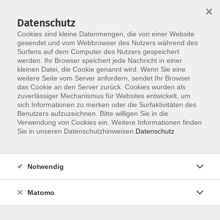
×
Datenschutz
Cookies sind kleine Datenmengen, die von einer Website
gesendet und vom Webbrowser des Nutzers während des
Surfens auf dem Computer des Nutzers gespeichert
werden. Ihr Browser speichert jede Nachricht in einer
Skip to main content
kleinen Datei, die Cookie genannt wird. Wenn Sie eine
weitere Seite vom Server anfordern, sendet Ihr Browser
Der Kurs konnte nicht gefunden werden.
das Cookie an den Server zurück. Cookies wurden als
zuverlässiger Mechanismus für Websites entwickelt, um
sich Informationen zu merken oder die Surfaktivitäten des
Benutzers aufzuzeichnen. Bitte willigen Sie in die
Verwendung von Cookies ein. Weitere Informationen finden
Sie in unseren Datenschutzhinweisen.
Datenschutz
Notwendig
Anschrift
Matomo
Katholische Erwachsenenbildung Osnabrück
Große Rosenstraße 18