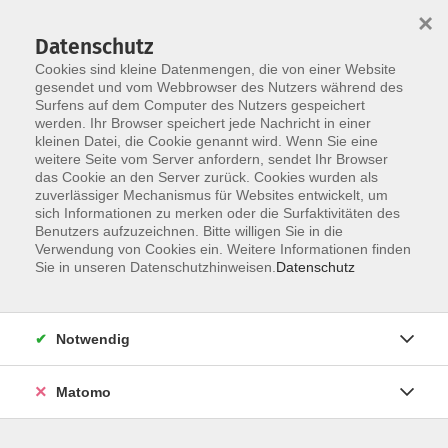
×
Datenschutz
Cookies sind kleine Datenmengen, die von einer Website
gesendet und vom Webbrowser des Nutzers während des
Surfens auf dem Computer des Nutzers gespeichert
werden. Ihr Browser speichert jede Nachricht in einer
Skip to main content
kleinen Datei, die Cookie genannt wird. Wenn Sie eine
weitere Seite vom Server anfordern, sendet Ihr Browser
Der Kurs konnte nicht gefunden werden.
das Cookie an den Server zurück. Cookies wurden als
zuverlässiger Mechanismus für Websites entwickelt, um
sich Informationen zu merken oder die Surfaktivitäten des
Benutzers aufzuzeichnen. Bitte willigen Sie in die
Verwendung von Cookies ein. Weitere Informationen finden
Sie in unseren Datenschutzhinweisen.
Datenschutz
Notwendig
Anschrift
Matomo
Katholische Erwachsenenbildung Osnabrück
Große Rosenstraße 18