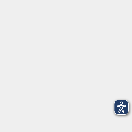
Mo, Di, Do
14:00 - 16:30 Uhr
Di
vormittags geschlossen
Mi, Fr
nachmittags geschlossen
Gesetzliche Angaben
Teilnahmebedingungen/AGB
Widerrufsrecht
Datenschutz
Impressum
Barrierefreiheit
Widerruf