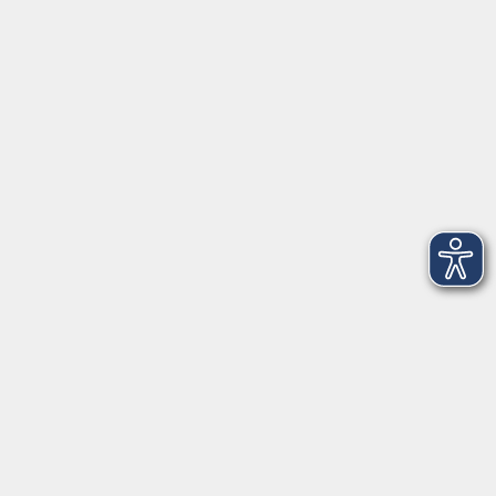
Öffnungszeiten
Mo - Fr außer Di
08:30 - 12:30 Uhr
Mo, Di, Do
14:00 - 16:30 Uhr
Di
vormittags geschlossen
Mi, Fr
nachmittags geschlossen
Gesetzliche Angaben
Teilnahmebedingungen/AGB
Widerrufsrecht
Datenschutz
Impressum
Barrierefreiheit