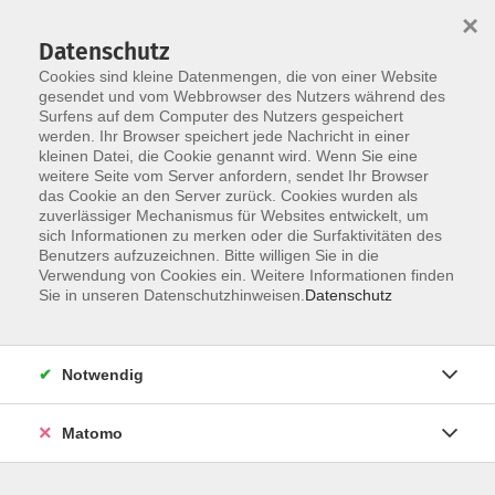
×
Datenschutz
Cookies sind kleine Datenmengen, die von einer Website
gesendet und vom Webbrowser des Nutzers während des
Surfens auf dem Computer des Nutzers gespeichert
werden. Ihr Browser speichert jede Nachricht in einer
Skip to main content
kleinen Datei, die Cookie genannt wird. Wenn Sie eine
weitere Seite vom Server anfordern, sendet Ihr Browser
das Cookie an den Server zurück. Cookies wurden als
zuverlässiger Mechanismus für Websites entwickelt, um
sich Informationen zu merken oder die Surfaktivitäten des
Benutzers aufzuzeichnen. Bitte willigen Sie in die
Verwendung von Cookies ein. Weitere Informationen finden
Sie in unseren Datenschutzhinweisen.
Datenschutz
Sie sind hier:
Religion und Glaube
Notwendig
Theologie und Glaube
Matomo
Die Kunst mit Unsicherheit zu leben - Vortrag
und Gespräch