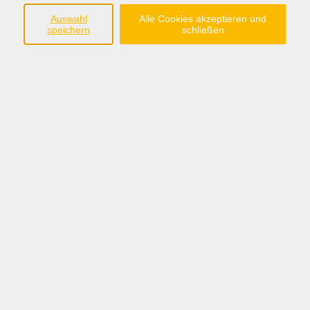
Auswahl
Alle Cookies akzeptieren und
speichern
schließen
kostenlos
Gebühr
Kursnummer:
KIHO7003
Periode 2027
Start
Ende
Di. 12.01.2027
Di. 14.12.2027
20:00 Uhr
22:00 Uhr
12 Termine
/ 32
Ustd.
Dozent*in / Leitung:
Martina Heuer
Claudia Wisniewski