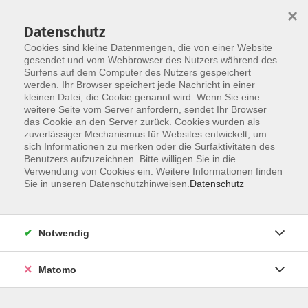
×
Datenschutz
Cookies sind kleine Datenmengen, die von einer Website
gesendet und vom Webbrowser des Nutzers während des
Surfens auf dem Computer des Nutzers gespeichert
werden. Ihr Browser speichert jede Nachricht in einer
Skip to main content
kleinen Datei, die Cookie genannt wird. Wenn Sie eine
weitere Seite vom Server anfordern, sendet Ihr Browser
das Cookie an den Server zurück. Cookies wurden als
zuverlässiger Mechanismus für Websites entwickelt, um
sich Informationen zu merken oder die Surfaktivitäten des
Benutzers aufzuzeichnen. Bitte willigen Sie in die
Verwendung von Cookies ein. Weitere Informationen finden
Sie in unseren Datenschutzhinweisen.
Datenschutz
Sie sind hier:
Kultur und Kreativität
Notwendig
Frauengesprächskreis Frauen 2000 - richtig gut
Matomo
leben