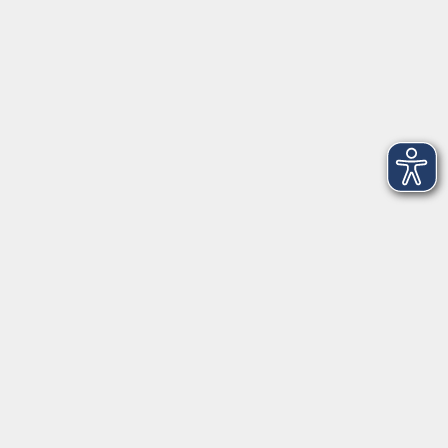
Öffnungszeiten
Mo - Fr außer Di
08:30 - 12:30 Uhr
Mo, Di, Do
14:00 - 16:30 Uhr
Di
vormittags geschlossen
Mi, Fr
nachmittags geschlossen
Gesetzliche Angaben
Teilnahmebedingungen/AGB
Widerrufsrecht
Datenschutz
Impressum
Barrierefreiheit