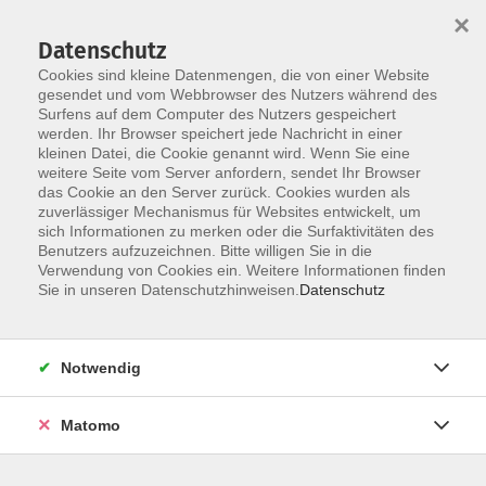
×
Datenschutz
Cookies sind kleine Datenmengen, die von einer Website
gesendet und vom Webbrowser des Nutzers während des
Surfens auf dem Computer des Nutzers gespeichert
werden. Ihr Browser speichert jede Nachricht in einer
Skip to main content
kleinen Datei, die Cookie genannt wird. Wenn Sie eine
weitere Seite vom Server anfordern, sendet Ihr Browser
das Cookie an den Server zurück. Cookies wurden als
zuverlässiger Mechanismus für Websites entwickelt, um
sich Informationen zu merken oder die Surfaktivitäten des
Benutzers aufzuzeichnen. Bitte willigen Sie in die
Verwendung von Cookies ein. Weitere Informationen finden
Sie in unseren Datenschutzhinweisen.
Datenschutz
Sie sind hier:
Kultur und Kreativität
Notwendig
Lieblingsstücke selbst genäht - kreative Ideen
Matomo
für den Alltag