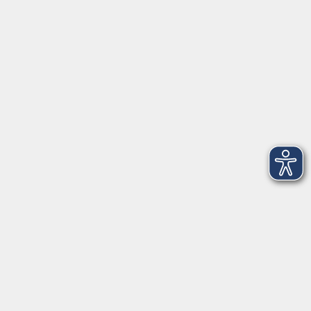
Öffnungszeiten
Mo - Fr außer Di
08:30 - 12:30 Uhr
Mo, Di, Do
14:00 - 16:30 Uhr
Di
vormittags geschlossen
Mi, Fr
nachmittags geschlossen
Gesetzliche Angaben
Teilnahmebedingungen/AGB
Widerrufsrecht