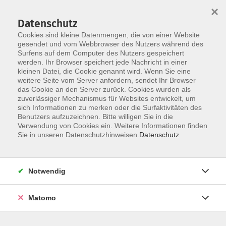
×
Datenschutz
Cookies sind kleine Datenmengen, die von einer Website
gesendet und vom Webbrowser des Nutzers während des
Surfens auf dem Computer des Nutzers gespeichert
werden. Ihr Browser speichert jede Nachricht in einer
Skip to main content
kleinen Datei, die Cookie genannt wird. Wenn Sie eine
weitere Seite vom Server anfordern, sendet Ihr Browser
das Cookie an den Server zurück. Cookies wurden als
zuverlässiger Mechanismus für Websites entwickelt, um
sich Informationen zu merken oder die Surfaktivitäten des
Benutzers aufzuzeichnen. Bitte willigen Sie in die
Verwendung von Cookies ein. Weitere Informationen finden
Sie in unseren Datenschutzhinweisen.
Datenschutz
Sie sind hier:
Politik und Gesellschaft
Notwendig
Vorstandsarbeit mit Spaß und Gewinn
Matomo
Seminar für Vorstandsmitglieder und Interessierte