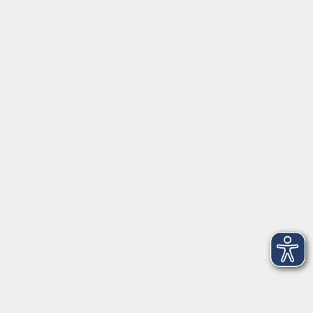
Öffnungszeiten
Mo - Fr außer Di
08:30 - 12:30 Uhr
Mo, Di, Do
14:00 - 16:30 Uhr
Di
vormittags geschlossen
Mi, Fr
nachmittags geschlossen
Gesetzliche Angaben
Teilnahmebedingungen/AGB
Widerrufsrecht