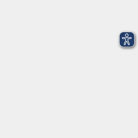
Mo - Fr außer Di
08:30 - 12:30 Uhr
Mo, Di, Do
14:00 - 16:30 Uhr
Di
vormittags geschlossen
Mi, Fr
nachmittags geschlossen
Gesetzliche Angaben
Teilnahmebedingungen/AGB
Widerrufsrecht
Datenschutz
Impressum
Barrierefreiheit
Widerruf