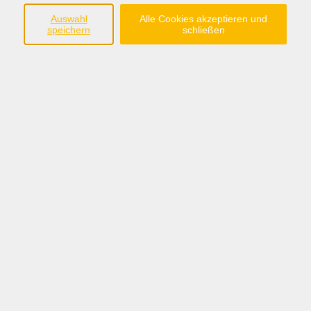
Auswahl
Alle Cookies akzeptieren und
speichern
schließen
kostenlos
Gebühr
Kursnummer:
KFSC7004
Periode 2027
Start
Ende
Mo. 18.01.2027
Mo. 20.12.2027
19:00 Uhr
22:00 Uhr
12 Termine
/ 48
Ustd.
Dozent*in / Leitung:
Angelika Wencker