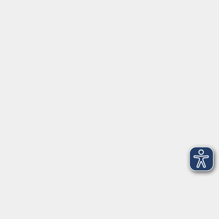
Mo - Fr außer Di
08:30 - 12:30 Uhr
Mo, Di, Do
14:00 - 16:30 Uhr
Di
vormittags geschlossen
Mi, Fr
nachmittags geschlossen
Gesetzliche Angaben
Teilnahmebedingungen/AGB
Widerrufsrecht
Datenschutz
Impressum
Barrierefreiheit
Widerruf